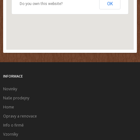
OK
Do you own this website?
INFORMACE
Novinky
Naše prodejny
Home
Opravy a renovace
Info o firmě
Vzorníky