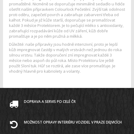
promaštěné. Nicméně se doporučuje minimálně sedadlo u řidiče
ošetřit naším přípravkem Colourlock Pečetění. Zvýší tak odolnost
proti oděru, zapečetí povrch a zabraňuje zabarvení třeba od
kalhot. Pokud je již kůže starší, doporučuje se promašťovat
každé 3 měsíce Protektorem. Je to pečující mléko s antioxidanty,
zabraňující rozpadávání kůže od UV záření, kůži dobře
promašťuje a je po něm pružná a měkká.
Důležité: naše přípravky jsou hodně intenzivní, proto je lepší
kůži impregnovat častěji v malých vrstvách než jednou do roka
silnou vrstvu. Takže doporučení zní impregnovat každé 3
měsíce nebo aspoň do půl roka. Místo Protektoru lze ještě
použít Sloní tuk. Hůř se roztírá, ale zase více promašťuje. Je
vhodný hlavně pro kabriolety a volanty.
DOPRAVA A SERVIS PO CELÉ ČR
MOŽNOST OPRAVY INTERIÉRU VOZIDEL V PRAZE DEJVICÍCH