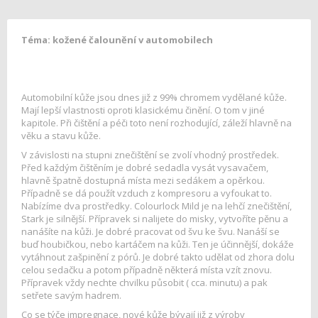
Téma: kožené čalounění v automobilech
Automobilní kůže jsou dnes již z 99% chromem vydělané kůže.
Mají lepší vlastnosti oproti klasickému činění. O tom v jiné
kapitole. Při čištění a péči toto není rozhodující, záleží hlavně na
věku a stavu kůže.
V závislosti na stupni znečištění se zvolí vhodný prostředek.
Před každým čištěním je dobré sedadla vysát vysavačem,
hlavně špatně dostupná místa mezi sedákem a opěrkou.
Případně se dá použít vzduch z kompresoru a vyfoukat to.
Nabízíme dva prostředky. Colourlock Mild je na lehčí znečištění,
Stark je silnější. Přípravek si nalijete do misky, vytvoříte pěnu a
nanášíte na kůži. Je dobré pracovat od švu ke švu. Nanáší se
buď houbičkou, nebo kartáčem na kůži. Ten je účinnější, dokáže
vytáhnout zašpinění z pórů. Je dobré takto udělat od zhora dolu
celou sedačku a potom případně některá místa vzít znovu.
Přípravek vždy nechte chvilku působit ( cca. minutu) a pak
setřete savým hadrem.
Co se týče impregnace, nové kůže bývají již z výroby