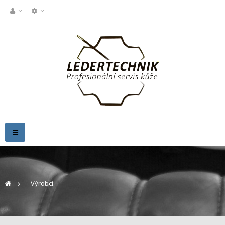
Toggle
navigation
>
Výrobci: