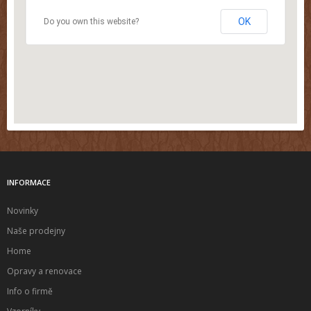
OK
Do you own this website?
INFORMACE
Novinky
Naše prodejny
Home
Opravy a renovace
Info o firmě