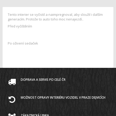
Tento interier se vyčistil a naimpregnoval, aby sloužil i dalším
generacím. Protože to auto toho moc nenajezdí..
Před vyčištěním
Po oživení sedaček
DOPRAVA A SERVIS PO CELÉ ČR
MOŽNOST OPRAVY INTERIÉRU VOZIDEL V PRAZE DEJVICÍCH
ZÁKAZNICKÁ LINKA