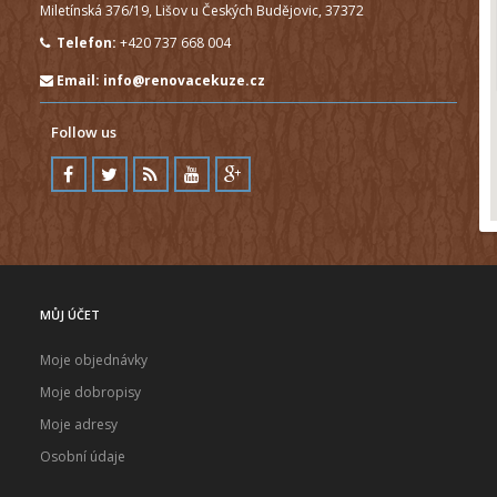
Miletínská 376/19, Lišov u Českých Budějovic, 37372
Telefon:
+420 737 668 004
Email:
info@renovacekuze.cz
Follow us
MŮJ ÚČET
Moje objednávky
Moje dobropisy
Moje adresy
Osobní údaje