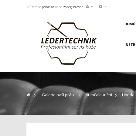
Můžete se
přihlásit
nebo
zaregistrovat
DOMŮ
INSTR
>
Galerie naší práce
>
Autočalounění
>
Honda