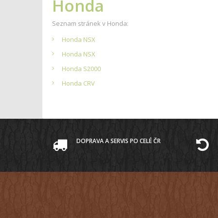
Honda
Seznam stránek v Honda:
Honda NSX
Honda NSX
Honda S2000
Honda CRV
DOPRAVA A SERVIS PO CELÉ ČR